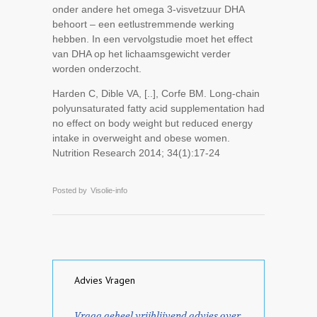
onder andere het omega 3-visvetzuur DHA
behoort – een eetlustremmende werking
hebben. In een vervolgstudie moet het effect
van DHA op het lichaamsgewicht verder
worden onderzocht.
Harden C, Dible VA, [..], Corfe BM. Long-chain
polyunsaturated fatty acid supplementation had
no effect on body weight but reduced energy
intake in overweight and obese women.
Nutrition Research 2014; 34(1):17-24
Posted by
Visolie-info
Advies Vragen
Vraag geheel vrijblijvend advies over