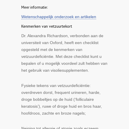
Meer informatie:
Wetenschappelijk onderzoek en artikelen
Kenmerken van vetzuurtekort
Dr. Alexandra Richardson, verbonden aan de
universiteit van Oxford, heeft een checklist
opgesteld met de kenmerken van
vetzuurdeficiëntie. Met deze checklist kunt u
bepalen of u mogelijk voordeel zult hebben van
het gebruik van visoliesupplementen.
Fysieke tekens
van vetzuurdeficiëntie:
overdreven dorst, frequent urineren, harde,
droge bobbeltjes op de huid (‘folliculaire
keratosis’), ruwe of droge huid en bros haar,
hoofdroos, zachte en broze nagels;
Neiging tot
allergie of atopie
zoals eczeem,