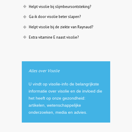
Helpt visolie bij slijmbeursontsteking?
Ga ik door visolie beter slapen?
Helpt visolie bij de ziekte van Raynaud?
Extra vitamine E naast visolie?
Alles over Visolie
U vindt op visolie-info de belangrijkste
informatie over visolie en de invloed die
het heeft op onze gezondheid:
artikelen, wetenschappelijke
onderzoeken, media en advies.