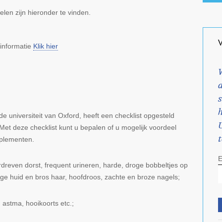
elen zijn hieronder te vinden.
informatie
Klik hier
W
 universiteit van Oxford, heeft een checklist opgesteld
U
Met deze checklist kunt u bepalen of u mogelijk voordeel
pplementen.
E
rdreven dorst, frequent urineren, harde, droge bobbeltjes op
droge huid en bros haar, hoofdroos, zachte en broze nagels;
astma, hooikoorts etc.;