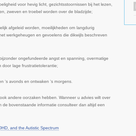
oeligheid voor hevig licht, gezichtsstoornissen bij het lezen,
en, zweven en troebel worden over de bladzijde;
lijk afgeleid worden, moeilijkheden om langdurig
 het werkgeheugen en gevoelens die dikwijls beschreven
t bijzonder ongefundeerde angst en spanning, overmatige
or lage frustratietolerantie;
pen ‘s avonds en ontwaken ‘s morgens.
ok andere oorzaken hebben. Wanneer u advies wilt over
an de bovenstaande informatie consulteer dan altijd een
ADHD, and the Autistic Spectrum