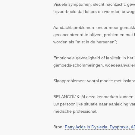
Visuele symptomen
: slecht nachtzicht, gev
bijvoorbeeld dat letters en woorden beweg
Aandachtsproblemen
: onder meer gemakke
geconcentreerd te blijven, problemen met
worden als “mist in de hersenen”;
Emotionele gevoeligheid of labiliteit
: in he
gemoeds-schommelingen, woedeaanvallen do
Slaapproblemen
: vooral moeite met insla
BELANGRIJK: Al deze kenmerken kunnen o
uw persoonlijke situatie naar aanleiding v
medische professional.
Bron:
Fatty Acids in Dyslexia, Dyspraxia, 