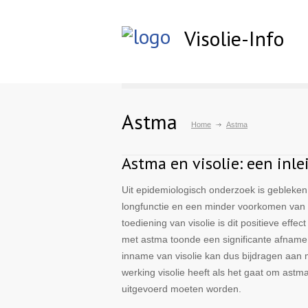
Visolie-Info
Astma
Home
Astma
Astma en visolie: een inle
Uit epidemiologisch onderzoek is gebleken 
longfunctie en een minder voorkomen van a
toediening van visolie is dit positieve ef
met astma toonde een significante afname 
inname van visolie kan dus bijdragen aan
werking visolie heeft als het gaat om astm
uitgevoerd moeten worden.