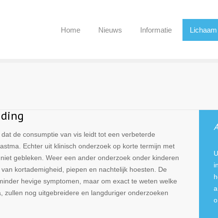
Home
Nieuws
Informatie
Lichaam
iding
A
dat de consumptie van vis leidt tot een verbeterde
stma. Echter uit klinisch onderzoek op korte termijn met
U
fect niet gebleken. Weer een ander onderzoek onder kinderen
i
van kortademigheid, piepen en nachtelijk hoesten. De
h
 minder hevige symptomen, maar om exact te weten welke
a
a, zullen nog uitgebreidere en langduriger onderzoeken
o