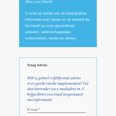
Alles over Visolie
U vindt op visolie-info de belangrijkste
informatie over visolie en de invloed die
het heeft op onze gezondheid:
artikelen, wetenschappelijke
onderzoeken, media en advies.
Vraag Advies
Wilt u, geheel vrijblijvend, advies
over goede visolie supplementen? Vul
dan hieronder uw e-mailadres in. U
krijgt direct een email toegestuurd
met informatie!
E-mail *