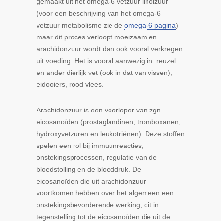
gemaakt uit het omega-6 vetzuur linolzuur
(voor een beschrijving van het omega-6
vetzuur metabolisme zie de
omega-6 pagina
)
maar dit proces verloopt moeizaam en
arachidonzuur wordt dan ook vooral verkregen
uit voeding. Het is vooral aanwezig in: reuzel
en ander dierlijk vet (ook in dat van vissen),
eidooiers, rood vlees.
Arachidonzuur is een voorloper van zgn.
eicosanoïden (prostaglandinen, tromboxanen,
hydroxyvetzuren en leukotriënen). Deze stoffen
spelen een rol bij immuunreacties,
onstekingsprocessen, regulatie van de
bloedstolling en de bloeddruk. De
eicosanoïden die uit arachidonzuur
voortkomen hebben over het algemeen een
onstekingsbevorderende werking, dit in
tegenstelling tot de eicosanoïden die uit de