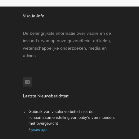
Visolie-Info
De belangrijkste informatie over visolie en de
invloed ervan op onze gezondheid: artikelen,
wetenschappelijke onderzoeken, media en
advies.
Laatste Nieuwsberichten:
Gebruik van visolie verbetert niet de
lichaamssamenstelling van baby’s van moeders
met overgewicht
3 years ago