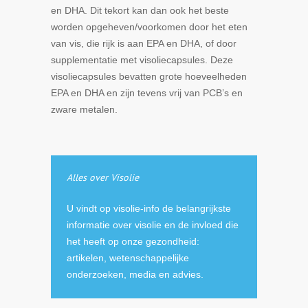
en DHA. Dit tekort kan dan ook het beste
worden opgeheven/voorkomen door het eten
van vis, die rijk is aan EPA en DHA, of door
supplementatie met visoliecapsules. Deze
visoliecapsules bevatten grote hoeveelheden
EPA en DHA en zijn tevens vrij van PCB’s en
zware metalen.
Alles over Visolie
U vindt op visolie-info de belangrijkste
informatie over visolie en de invloed die
het heeft op onze gezondheid:
artikelen, wetenschappelijke
onderzoeken, media en advies.