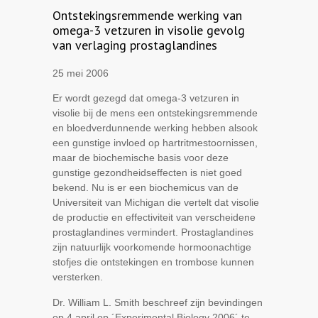
Ontstekingsremmende werking van
omega-3 vetzuren in visolie gevolg
van verlaging prostaglandines
25 mei 2006
Er wordt gezegd dat omega-3 vetzuren in
visolie bij de mens een ontstekingsremmende
en bloedverdunnende werking hebben alsook
een gunstige invloed op hartritmestoornissen,
maar de biochemische basis voor deze
gunstige gezondheidseffecten is niet goed
bekend. Nu is er een biochemicus van de
Universiteit van Michigan die vertelt dat visolie
de productie en effectiviteit van verscheidene
prostaglandines vermindert. Prostaglandines
zijn natuurlijk voorkomende hormoonachtige
stofjes die ontstekingen en trombose kunnen
versterken.
Dr. William L. Smith beschreef zijn bevindingen
op 4 april op ´Experimental Biology 2006´ te