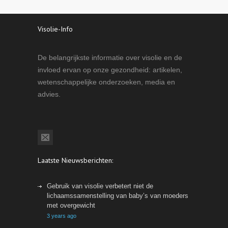
Visolie-Info
De belangrijkste informatie over visolie en de
invloed ervan op onze gezondheid: artikelen,
wetenschappelijke onderzoeken, media en
advies.
Laatste Nieuwsberichten:
Gebruik van visolie verbetert niet de
lichaamssamenstelling van baby’s van moeders
met overgewicht
3 years ago