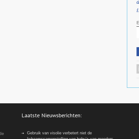
E
Laatste Nieuwsberichten:
Gebruik van visolie verbetert niet de
 de
lichaamssamenstelling van baby’s van moeders