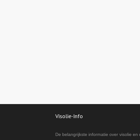
Visolie-Info
De belangrijkste informatie over visolie en