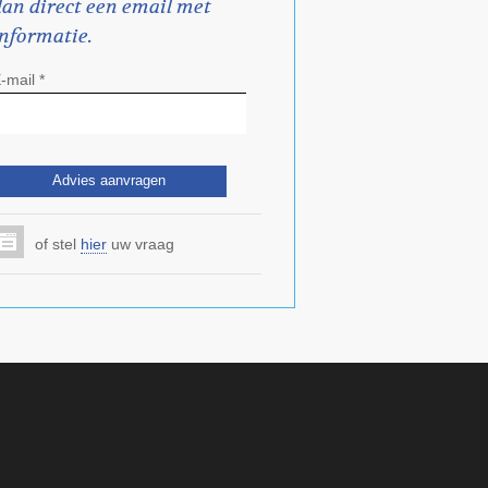
dan direct een email met
informatie.
-mail *
of stel
hier
uw vraag