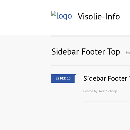
Visolie-Info
Sidebar Footer Top
H
Sidebar Footer 
22 FEB 13
Posted by
Rein Schaap