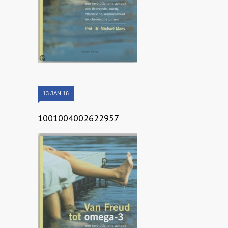
13 JAN 16
1001004002622957