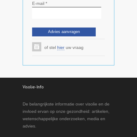
E-mail *
of stel
hier
uw vraag
Visolie-Info
De belangrijkste informatie over visolie en de
invloed ervan op onze gezondheid: artikelen,
wetenschappelijke onderzoeken, media en
advies.