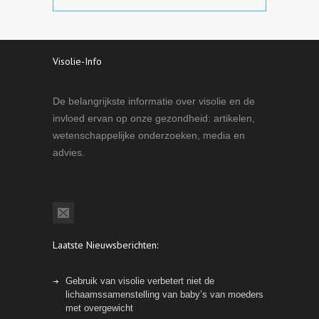
Visolie-Info
De belangrijkste informatie over visolie en de
invloed ervan op onze gezondheid: artikelen,
wetenschappelijke onderzoeken, media en
advies.
Laatste Nieuwsberichten:
Gebruik van visolie verbetert niet de
lichaamssamenstelling van baby’s van moeders
met overgewicht