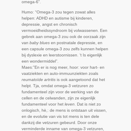
omega-6”.
Humo: “Omega-3 zou tegen zowat alles
helpen: ADHD en autisme bij kinderen,
depressie, angst en chronisch
vermoeidheidssyndroom bij volwassenen. Een
gebrek aan omega-3 zou ook de oorzaak zijn
van
baby blues
en postnatale depressie, en
een capsule omega-3 zou zelfs kunnen helpen
bij dyslexie en leerstoornissen. ‘t Is eigenlijk
een wondermiddel”.
Maes:”En er is nog meer, hoor: voor hart- en
vaatziekten en auto-immuunziekten zoals
reumatoïde artritis
is ook aangetoond dat het
helpt. Tja, omdat omega-3 vetzuren zo
fundamenteel zijn voor de werking van de
cellen en de celwanden, zijn ze eigenlijk
fundamenteel voor het
leven
. Dat is niet zo
onlogisch, hè,: de mens is ontstaan uit vissen,
en de evolutie van vis tot mens is ten dele
dankzij die vetzuren gebeurd. Door onze
verminderde inname van omega-3 vetzuren,