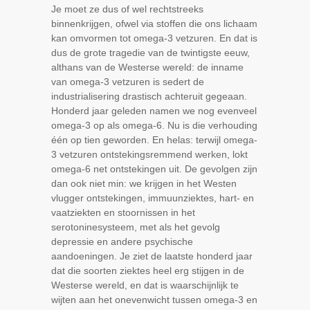
Je moet ze dus of wel rechtstreeks
binnenkrijgen, ofwel via stoffen die ons lichaam
kan omvormen tot omega-3 vetzuren. En dat is
dus de grote tragedie van de twintigste eeuw,
althans van de Westerse wereld: de inname
van omega-3 vetzuren is sedert de
industrialisering drastisch achteruit gegeaan.
Honderd jaar geleden namen we nog evenveel
omega-3 op als omega-6. Nu is die verhouding
één op tien geworden. En helas: terwijl omega-
3 vetzuren ontstekingsremmend werken, lokt
omega-6 net ontstekingen uit. De gevolgen zijn
dan ook niet min: we krijgen in het Westen
vlugger ontstekingen, immuunziektes, hart- en
vaatziekten en stoornissen in het
serotoninesysteem, met als het gevolg
depressie en andere psychische
aandoeningen. Je ziet de laatste honderd jaar
dat die soorten ziektes heel erg stijgen in de
Westerse wereld, en dat is waarschijnlijk te
wijten aan het onevenwicht tussen omega-3 en