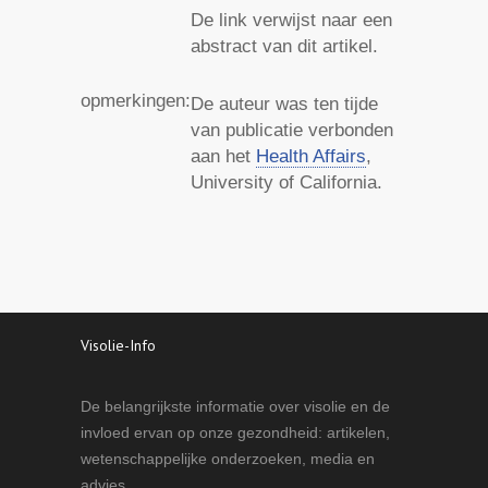
De link verwijst naar een
abstract van dit artikel.
opmerkingen:
De auteur was ten tijde
van publicatie verbonden
aan het
Health Affairs
,
University of California.
Visolie-Info
De belangrijkste informatie over visolie en de
invloed ervan op onze gezondheid: artikelen,
wetenschappelijke onderzoeken, media en
advies.